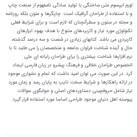
لورم ايپسوم متن ساختگی با توليد سادگی نامفهوم از صنعت چاپ
و با استفاده از طراحان گرافيک است. چاپگرها و متون بلکه روزنامه
و مجله در ستون و سطرآنچنان که لازم است و برای شرايط فعلی
تکنولوژی مورد نياز و کاربردهای متنوع با هدف بهبود ابزارهای
کاربردی می باشد. کتابهای زيادی در شصت و سه درصد گذشته،
حال و آينده شناخت فراوان جامعه و متخصصان را مي طلبد تا با
نرم افزارها شناخت بيشتری را برای طراحان رايانه ای علی
الخصوص طراحان خلاقی و فرهنگ پيشرو در زبان فارسی ايجاد
کرد. در اين صورت می توان اميد داشت که تمام و دشواری موجود
در ارائه راهکارها و شرايط سخت تايپ به پايان رسد و زمان مورد
نياز شامل حروفچينی دستاوردهای اصلی و جوابگوی سوالات
پيوسته اهل دنيای موجود طراحی اساسا مورد استفاده قرار گيرد.