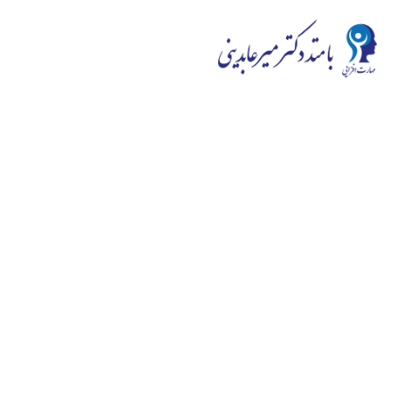
در محیط و رقابت کنونی کیفیت اولویت اول ماست، دائماً به
توسعه کیفی می اندیشیم و ارائه با کیفیت ترین دوره ها به شما
هدف اصلی ماست. سایت مهارت افزایی به توزیع طیف گسترده
ای از دوره های مهارت افزایی از خود شناسی گرفته تا وردپرس و
هوش هیجانی می‌پردازد و در این زمینه از توانایی خوبی بر
خوردار است.
سوالی
دارید؟
ارتباط با ما
سوالات متداول
وبلاگ و مقالات