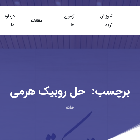
آموزش
آزمون
درباره
مقالات
ترید
ها
ما
برچسب:
حل
روبیک
هرمی
خانه