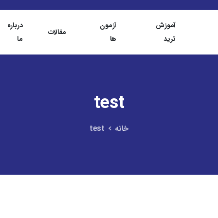
آموزش
آزمون
درباره
مقالات
ترید
ها
ما
test
خانه
test