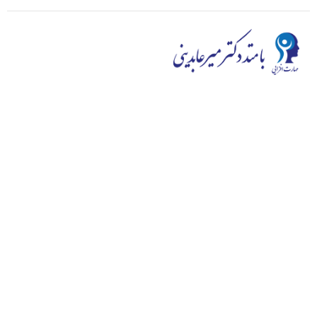
در محیط و رقابت کنونی کیفیت اولویت اول ماست، دائماً به
توسعه کیفی می اندیشیم و ارائه با کیفیت ترین دوره ها به شما
هدف اصلی ماست. سایت مهارت افزایی به توزیع طیف گسترده
ای از دوره های مهارت افزایی از خود شناسی گرفته تا وردپرس و
هوش هیجانی می‌پردازد و در این زمینه از توانایی خوبی بر
خوردار است.
سوالی
دارید؟
ارتباط با ما
سوالات متداول