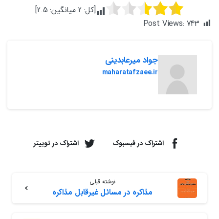
[کل:
2
میانگین:
2.5
]
Post Views:
743
جواد میرعابدینی
maharatafzaee.ir
اشتراک در فیسبوک
اشتراک در توییتر
نوشته قبلی
مذاکره در مسائل غیرقابل مذاکره