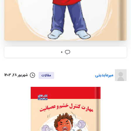
0
میرعابدینی
شهریور 28, 1403
مقالات