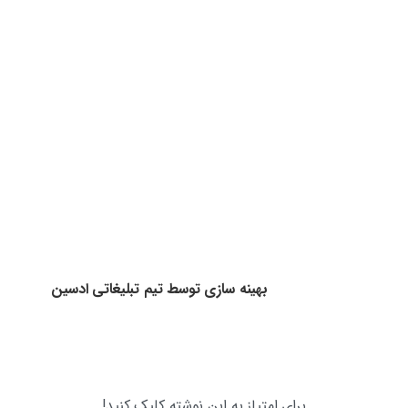
وبلاگ و مقالات
نویسنده شوید
آموزش روبیک
ارتباط
با
ما
ارتباط با ما از طریق فرم تماس
همه روزه از ساعت 9 الی 17
تمامی حقوق این وب سایت متعلق به وب سایت مهارت
افزایی می‌باشد
بهینه سازی توسط تیم تبلیغاتی ادسین
برای امتیاز به این نوشته کلیک کنید!