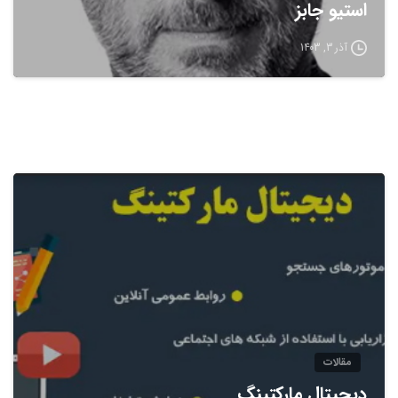
استیو جابز
آذر 3, 1403
مقالات
دیجیتال مارکتینگ