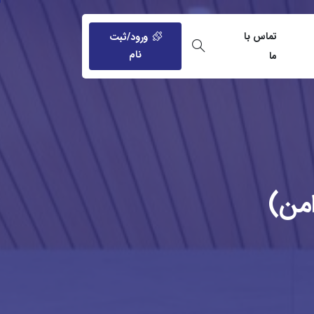
تماس با
ورود/ثبت
نام
ما
من)