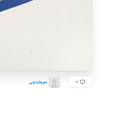
میرعابدینی
0