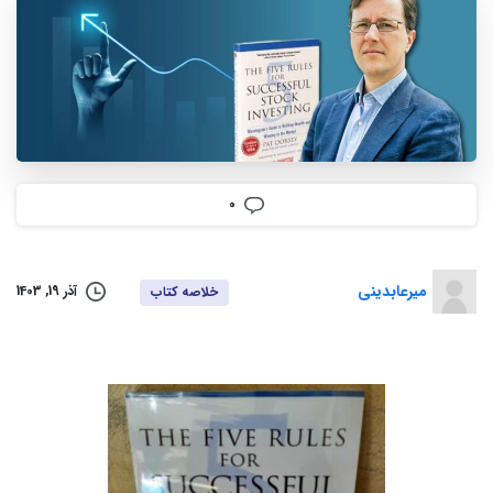
0
میرعابدینی
آذر 19, 1403
خلاصه كتاب