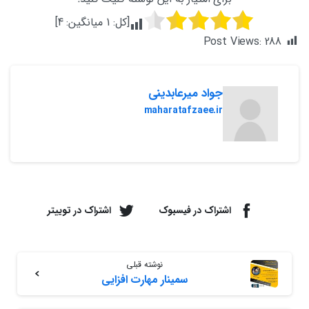
[کل:
1
میانگین:
4
]
Post Views:
288
جواد میرعابدینی
maharatafzaee.ir
اشتراک در فیسبوک
اشتراک در توییتر
نوشته قبلی
سمینار مهارت افزایی