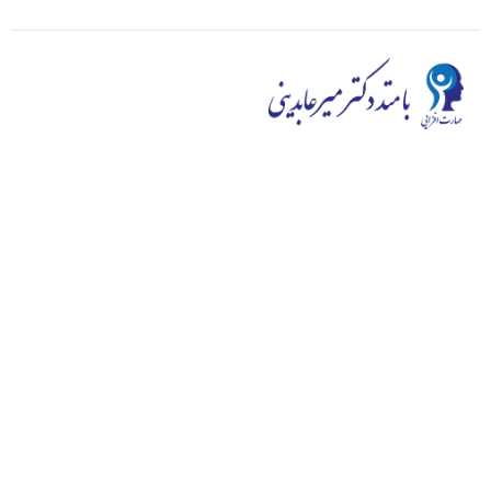
در محیط و رقابت کنونی کیفیت اولویت اول ماست، دائماً به
توسعه کیفی می اندیشیم و ارائه با کیفیت ترین دوره ها به شما
هدف اصلی ماست. سایت مهارت افزایی به توزیع طیف گسترده
ای از دوره های مهارت افزایی از خود شناسی گرفته تا وردپرس و
هوش هیجانی می‌پردازد و در این زمینه از توانایی خوبی بر
خوردار است.
سوالی
دارید؟
ارتباط با ما
سوالات متداول