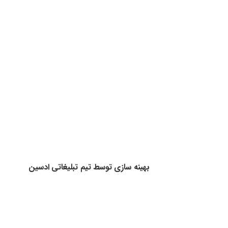
وبلاگ و مقالات
نویسنده شوید
آموزش روبیک
ارتباط
با
ما
ارتباط با ما از طریق فرم تماس
همه روزه از ساعت 9 الی 17
تمامی حقوق این وب سایت متعلق به وب سایت مهارت
افزایی می‌باشد
بهینه سازی توسط تیم تبلیغاتی ادسین