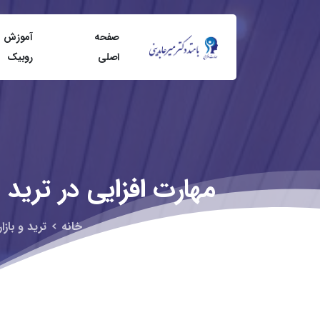
صفحه
آموزش
اصلی
روبيک
مهارت
افزایی
در
ترید
(
خانه
ترید و بازا