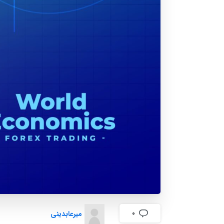
میرعابدینی
0