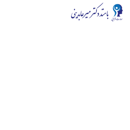
در محیط و رقابت کنونی کیفیت اولویت اول ماست، دائماً به
توسعه کیفی می اندیشیم و ارائه با کیفیت ترین دوره ها به شما
هدف اصلی ماست. سایت مهارت افزایی به توزیع طیف گسترده
ای از دوره های مهارت افزایی از خود شناسی گرفته تا وردپرس و
هوش هیجانی می‌پردازد و در این زمینه از توانایی خوبی بر
خوردار است.
سوالی
دارید؟
ارتباط با ما
سوالات متداول
وبلاگ و مقالات