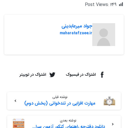
Post Views:
249
جواد میرعابدینی
maharatafzaee.ir
اشتراک در فیسبوک
اشتراک در توییتر
نوشته قبلی
مهارت افزایی در تندخوانی (بخش دوم)
نوشته بعدی
دانلود دفترچه راهنمای کنکور آزمون سراسری 1403