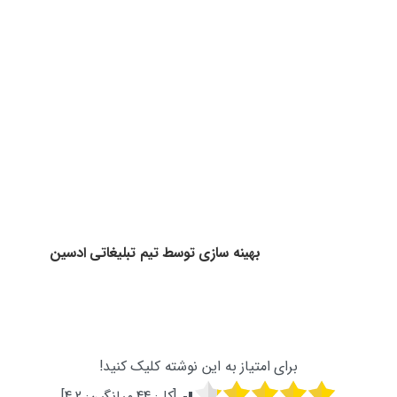
نویسنده شوید
آموزش روبیک
ارتباط
با
ما
ارتباط با ما از طریق فرم تماس
همه روزه از ساعت 9 الی 17
تمامی حقوق این وب سایت متعلق به وب سایت مهارت
افزایی می‌باشد
بهینه سازی توسط تیم تبلیغاتی ادسین
برای امتیاز به این نوشته کلیک کنید!
[کل:
44
میانگین:
4.2
]