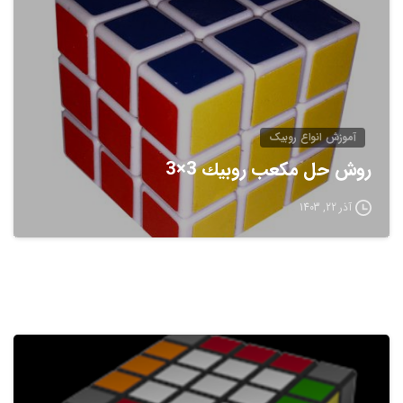
آموزش انواع روبيک
روش حل مكعب روبيك 3×3
آذر 22, 1403