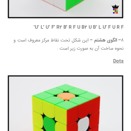
U’ L’ U’ F’ R2 B’ R F U B2 U B’ L U’ F U R F’
8
– الگوی هشتم –
این شکل تحت نقاط مرکز معروف است و
نحوه ساخت آن به صورت زیر است :
Dots