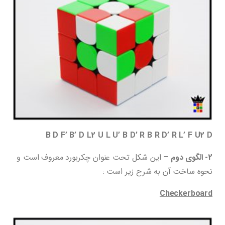
B D F’ B’ D L2 U L U’ B D’ R B R D’ R L’ F U2 D
2- الگوی دوم –
این شکل تحت عنوان چکربورد معروف است و
نحوه ساخت آن به شرح زیر است :
Checkerboard