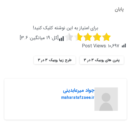
پایان
برای امتیاز به این نوشته کلیک کنید!
[کل:
19
میانگین:
3.6
]
Post Views:
10,697
پترن های روبیک 3 در 3
طرح زیبا روبیک 3 در 3
جواد میرعابدینی
maharatafzaee.ir