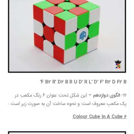
F B2 R’ D2 B R U D’ R L’ D’ F’ R2 D F2 B’
12-
الگوی دوازدهم –
این شکل تحت عنوان 6 رنگ مکعب در
یک مکعب معروف است و نحوه ساخت آن به صورت زیر است :
6 Colour Cube In A Cube