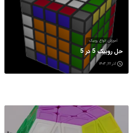
آموزش انواع روبيک
حل روبیک 5 در 5
آذر 22, 1403