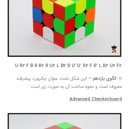
U R2 F B R B2 R U2 L B2 R U’ D’ R2 F R’ L B2 U2 F2
11-
الگوی یازدهم –
این شکل تحت عنوان چکربورد پیشرفته
معروف است و نحوه ساخت آن به صورت زیر است :
Advanced Checkerboard