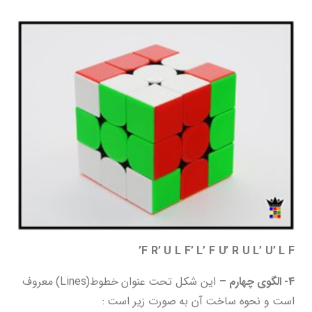
F R’ U L F’ L’ F U’ R U L’ U’ L F’
4- الگوی چهارم –
این شکل تحت عنوان خطوط(Lines) معروف
است و نحوه ساخت آن به صورت زیر است :