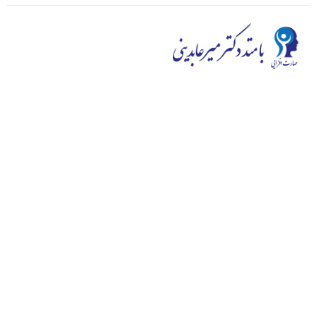
در محیط و رقابت کنونی کیفیت اولویت اول ماست، دائماً به
توسعه کیفی می اندیشیم و ارائه با کیفیت ترین دوره ها به شما
هدف اصلی ماست. سایت مهارت افزایی به توزیع طیف گسترده
ای از دوره های مهارت افزایی از خود شناسی گرفته تا وردپرس و
هوش هیجانی می‌پردازد و در این زمینه از توانایی خوبی بر
خوردار است.
سوالی
دارید؟
ارتباط با ما
سوالات متداول