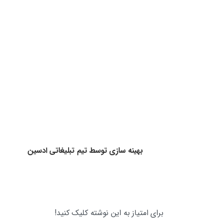
وبلاگ و مقالات
نویسنده شوید
آموزش روبیک
ارتباط
با
ما
ارتباط با ما از طریق فرم تماس
همه روزه از ساعت 9 الی 17
تمامی حقوق این وب سایت متعلق به وب سایت مهارت
افزایی می‌باشد
بهینه سازی توسط تیم تبلیغاتی ادسین
برای امتیاز به این نوشته کلیک کنید!