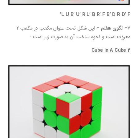
L U B’ U’ R L’ B R’ F B’ D R D’ F’
7
– الگوی هفتم –
این شکل تحت عنوان مکعب در مکعب 2
معروف است و نحوه ساخت آن به صورت زیر است :
Cube In A Cube 2