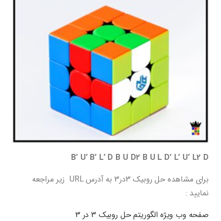
B’ U’ B’ L’ D B U D2 B U L D’ L’ U’ L2 D
برای مشاهده حل روبیک 3در3 به آدرس URL زیر مراجعه
نمایید :
صفحه وب ویژه الگوریتم حل روبیک 3 در 3