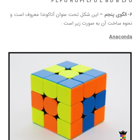
F L F U’ R U F2 L2 U’ L’ B D’ B’ L2 U
6- الگوی پنجم –
این شکل تحت عنوان آناکوندا معروف است و
نحوه ساخت آن به صورت زیر است :
Anaconda