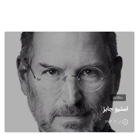
مقالات
استیو جابز
آذر 3, 1403